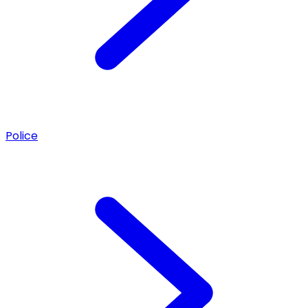
Police