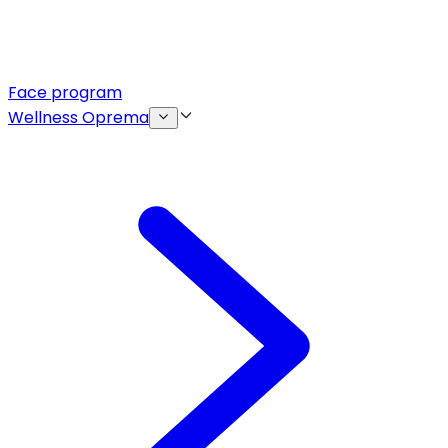
Face program
Wellness Oprema