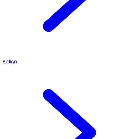
Police