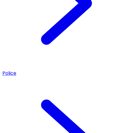
Police