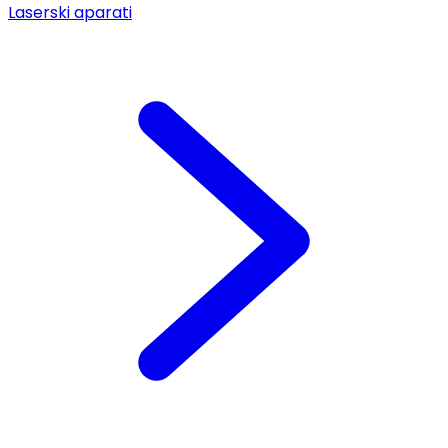
Laserski aparati