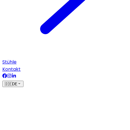
Stühle
Kontakt
🇩🇪
DE
Verkaufsbedingungen
Auf Kundenanforderung erstellt Vecom ein Angebot;