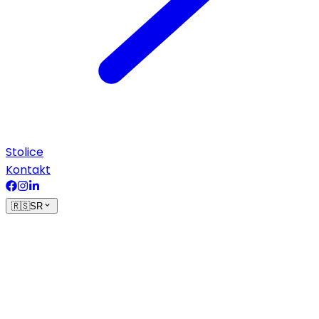
Stolice
Kontakt
🇷🇸
SR
Početna
›
Aparati
›
Body program