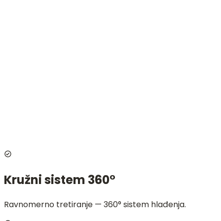
Temperatura: zagrevanje do 43 °C prvih ~3 min, zatim
hlađenje do oko −13 °C (u prednostima i −15 °C)
Aparat: 58 × 34 × 53 cm
Neto: 30 kg, bruto: 35 kg
Pošaljite nam poruku
Website
Ime i prezime
Email
Poruka
Pošaljite poruku
Kružni sistem 360°
Ravnomerno tretiranje — 360° sistem hlađenja.