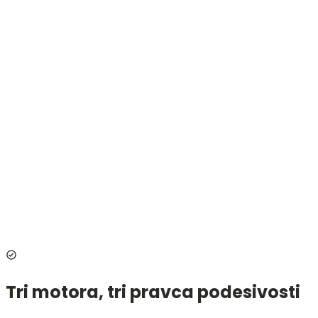
rukonaslonima: 850 mm. Težina: 80 kg.
Minimalna visina sedišta: 560 mm. Maksimalna visina
sedišta: 800 mm.
Podešavanje naslona: električno. Podešavanje visine:
električno. Podešavanje dela za noge: električno.
Dimenzije rukonaslona: 510×50×70 mm.
Pošaljite nam poruku
Website
Ime i prezime
Email
Poruka
Pošaljite poruku
Tri motora, tri pravca podesivosti