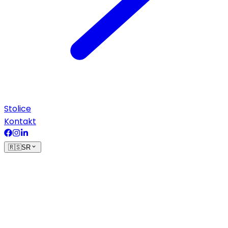
Stolice
Kontakt
🇷🇸
SR
Početna
›
Aparati
›
Ležajevi