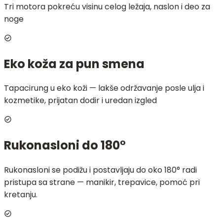
Tri motora pokreću visinu celog ležaja, naslon i deo za
noge
Eko koža za pun smena
Tapacirung u eko koži — lakše održavanje posle ulja i
kozmetike, prijatan dodir i uredan izgled
Rukonasloni do 180°
Rukonasloni se podižu i postavljaju do oko 180° radi
pristupa sa strane — manikir, trepavice, pomoć pri
kretanju.