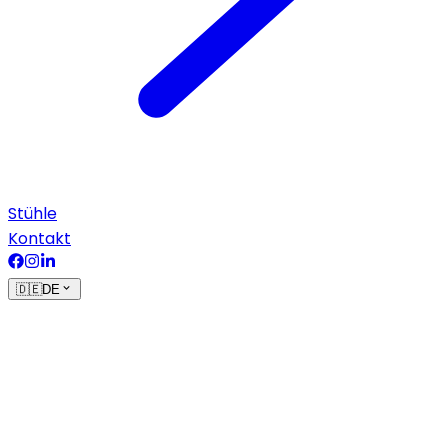
Stühle
Kontakt
🇩🇪
DE
Start
›
Geräte
›
Gesichtsprogramm