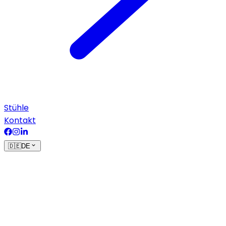
Stühle
Kontakt
🇩🇪
DE
Start
›
Geräte
›
Liegen